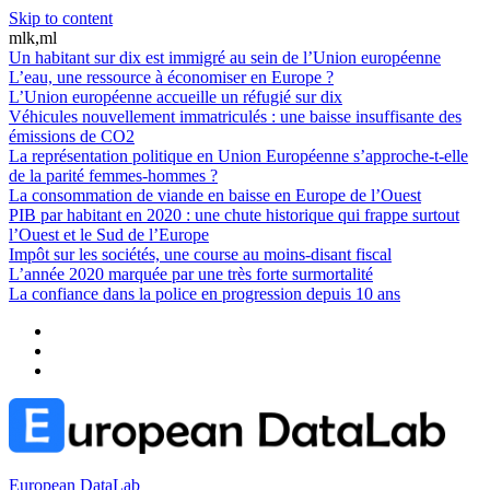
Skip to content
mlk,ml
Un habitant sur dix est immigré au sein de l’Union européenne
L’eau, une ressource à économiser en Europe ?
L’Union européenne accueille un réfugié sur dix
Véhicules nouvellement immatriculés : une baisse insuffisante des
émissions de CO2
La représentation politique en Union Européenne s’approche-t-elle
de la parité femmes-hommes ?
La consommation de viande en baisse en Europe de l’Ouest
PIB par habitant en 2020 : une chute historique qui frappe surtout
l’Ouest et le Sud de l’Europe
Impôt sur les sociétés, une course au moins-disant fiscal
L’année 2020 marquée par une très forte surmortalité
La confiance dans la police en progression depuis 10 ans
European DataLab