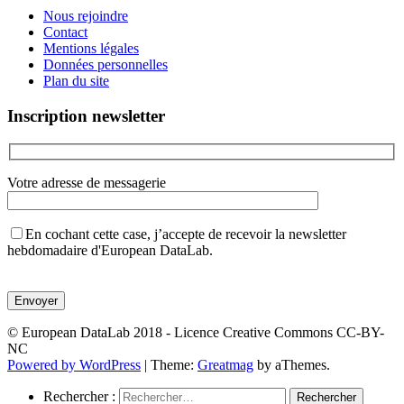
Nous rejoindre
Contact
Mentions légales
Données personnelles
Plan du site
Inscription newsletter
Votre adresse de messagerie
En cochant cette case, j’accepte de recevoir la newsletter
hebdomadaire d'European DataLab.
Veuillez
laisser
ce
champ
© European DataLab 2018 - Licence Creative Commons CC-BY-
vide.
NC
Powered by WordPress
|
Theme:
Greatmag
by aThemes.
Rechercher :