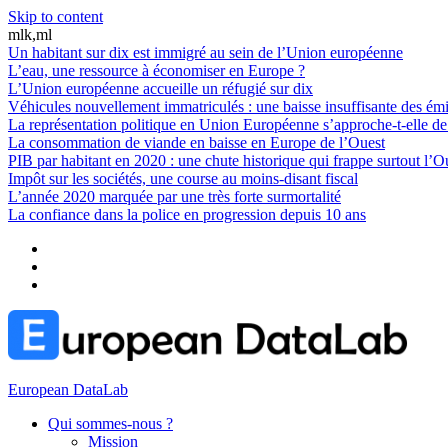
Skip to content
mlk,ml
Un habitant sur dix est immigré au sein de l’Union européenne
L’eau, une ressource à économiser en Europe ?
L’Union européenne accueille un réfugié sur dix
Véhicules nouvellement immatriculés : une baisse insuffisante des é
La représentation politique en Union Européenne s’approche-t-elle d
La consommation de viande en baisse en Europe de l’Ouest
PIB par habitant en 2020 : une chute historique qui frappe surtout l’O
Impôt sur les sociétés, une course au moins-disant fiscal
L’année 2020 marquée par une très forte surmortalité
La confiance dans la police en progression depuis 10 ans
European DataLab
Qui sommes-nous ?
Mission