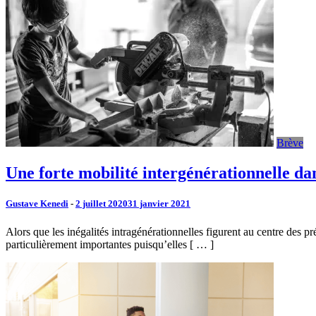
Brève
Une forte mobilité intergénérationnelle da
Gustave Kenedi
-
2 juillet 2020
31 janvier 2021
Alors que les inégalités intragénérationnelles figurent au centre des p
particulièrement importantes puisqu’elles [ … ]