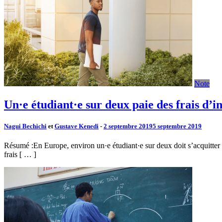
Note
Un·e étudiant·e sur deux paie des frais d’i
Nagui Bechichi
et
Gustave Kenedi
-
2 septembre 2019
5 septembre 2019
Résumé :En Europe, environ un·e étudiant·e sur deux doit s’acquitter 
frais [ … ]