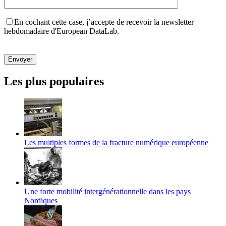
En cochant cette case, j’accepte de recevoir la newsletter
hebdomadaire d'European DataLab.
Veuillez
laisser
ce
champ
Les plus populaires
vide.
Les multiples formes de la fracture numérique européenne
Une forte mobilité intergénérationnelle dans les pays
Nordiques