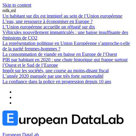
Skip to content
mlk,ml
Un habitant sur dix est immigré au sein de l’Union européenne
L’eau, une ressource à économiser en Europe ?
L’Union européenne accueille un réfugié sur dix
Véhicules nouvellement immatriculés : une baisse insuffisante des
émissions de CO2
La représentation politique en Union Européenne s’approche-t-elle
de la parité femmes-hommes ?
La consommation de viande en baisse en Europe de l’Ouest
PIB par habitant en 2020 : une chute historique qui frappe surtout
l’Ouest et le Sud de l’Europe
Impôt sur les sociétés, une course au moins-disant fiscal
L’année 2020 marquée par une très forte surmortalité
La confiance dans la police en progression depuis 10 ans
European DataLab