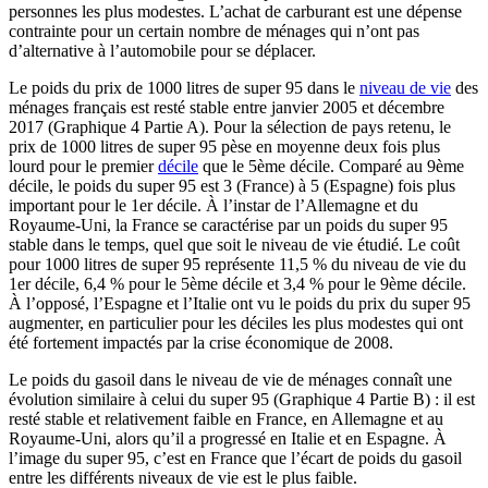
personnes les plus modestes. L’achat de carburant est une dépense
contrainte pour un certain nombre de ménages qui n’ont pas
d’alternative à l’automobile pour se déplacer.
Le poids du prix de 1000 litres de super 95 dans le
niveau de vie
des
ménages français est resté stable entre janvier 2005 et décembre
2017 (Graphique 4 Partie A). Pour la sélection de pays retenu, le
prix de 1000 litres de super 95 pèse en moyenne deux fois plus
lourd pour le premier
décile
que le 5ème décile. Comparé au 9ème
décile, le poids du super 95 est 3 (France) à 5 (Espagne) fois plus
important pour le 1er décile. À l’instar de l’Allemagne et du
Royaume-Uni, la France se caractérise par un poids du super 95
stable dans le temps, quel que soit le niveau de vie étudié. Le coût
pour 1000 litres de super 95 représente 11,5 % du niveau de vie du
1er décile, 6,4 % pour le 5ème décile et 3,4 % pour le 9ème décile.
À l’opposé, l’Espagne et l’Italie ont vu le poids du prix du super 95
augmenter, en particulier pour les déciles les plus modestes qui ont
été fortement impactés par la crise économique de 2008.
Le poids du gasoil dans le niveau de vie de ménages connaît une
évolution similaire à celui du super 95 (Graphique 4 Partie B) : il est
resté stable et relativement faible en France, en Allemagne et au
Royaume-Uni, alors qu’il a progressé en Italie et en Espagne. À
l’image du super 95, c’est en France que l’écart de poids du gasoil
entre les différents niveaux de vie est le plus faible.