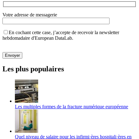
Votre adresse de messagerie
En cochant cette case, j’accepte de recevoir la newsletter
hebdomadaire d'European DataLab.
Veuillez
laisser
ce
champ
Les plus populaires
vide.
Les multiples formes de la fracture numérique européenne
Quel niveau de salaire pour les infirmi·ères hospitali·ères en