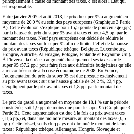
principalement à cause du montant des taxes, c’est alors l’État qui
est responsable.
Entre janvier 2005 et août 2018, le prix du super 95 a augmenté en
moyenne de 20,0 % au sein des pays européens (Graphique 3 Partie
A). Cette évolution s’explique pour 15,5 points de pourcentage (pp.)
par la hausse du prix du super 95 avant taxes et pour 4,5 pp. par le
montant des taxes. Neuf pays européens ont décidé de réduire le
montant des taxes sur le super 95 afin de limiter l’effet de la hausse
du prix avant taxes (République tchèque, Belgique, Luxembourg,
Hongrie, Autriche, Allemagne, Pologne, Finlande et Royaume-Uni).
À l’inverse, la Grèce a augmenté drastiquement ses taxes sur le
super 95 (57,2 pp.) pour faire face aux difficultés budgétaires qu’elle
a rencontrées suite à la crise économique de 2008. En France,
l’augmentation du prix du super 95 est due presque exclusivement
au prix avant taxes : sur une hausse globale de 24,2 %, 22,4 pp.
s’expliquent par le prix avant taxes et 1,8 pp. par le montant des
taxes.
Le prix du gasoil a augmenté en moyenne de 18,1 % sur la période
considérée, soit 1,9 pp. de moins que pour le super 95 (Graphique 3
Partie B). Cette augmentation est due à la fois au prix avant taxes
(11,6 pp.) et, dans une moindre mesure, au montant des taxes (6,5
pp.). Cette fois-ci, seuls cinq pays ont diminué le montant de leurs
taxes : République tchèque, Allemagne, Hongrie, Slovaquie et