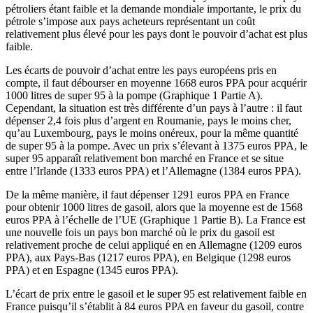
pétroliers étant faible et la demande mondiale importante, le prix du
pétrole s’impose aux pays acheteurs représentant un coût
relativement plus élevé pour les pays dont le pouvoir d’achat est plus
faible.
Les écarts de pouvoir d’achat entre les pays européens pris en
compte, il faut débourser en moyenne 1668 euros PPA pour acquérir
1000 litres de super 95 à la pompe (Graphique 1 Partie A).
Cependant, la situation est très différente d’un pays à l’autre : il faut
dépenser 2,4 fois plus d’argent en Roumanie, pays le moins cher,
qu’au Luxembourg, pays le moins onéreux, pour la même quantité
de super 95 à la pompe. Avec un prix s’élevant à 1375 euros PPA, le
super 95 apparaît relativement bon marché en France et se situe
entre l’Irlande (1333 euros PPA) et l’Allemagne (1384 euros PPA).
De la même manière, il faut dépenser 1291 euros PPA en France
pour obtenir 1000 litres de gasoil, alors que la moyenne est de 1568
euros PPA à l’échelle de l’UE (Graphique 1 Partie B). La France est
une nouvelle fois un pays bon marché où le prix du gasoil est
relativement proche de celui appliqué en en Allemagne (1209 euros
PPA), aux Pays-Bas (1217 euros PPA), en Belgique (1298 euros
PPA) et en Espagne (1345 euros PPA).
L’écart de prix entre le gasoil et le super 95 est relativement faible en
France puisqu’il s’établit à 84 euros PPA en faveur du gasoil, contre