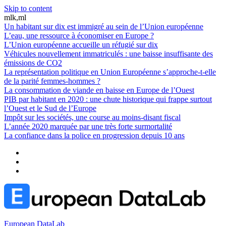
Skip to content
mlk,ml
Un habitant sur dix est immigré au sein de l’Union européenne
L’eau, une ressource à économiser en Europe ?
L’Union européenne accueille un réfugié sur dix
Véhicules nouvellement immatriculés : une baisse insuffisante des
émissions de CO2
La représentation politique en Union Européenne s’approche-t-elle
de la parité femmes-hommes ?
La consommation de viande en baisse en Europe de l’Ouest
PIB par habitant en 2020 : une chute historique qui frappe surtout
l’Ouest et le Sud de l’Europe
Impôt sur les sociétés, une course au moins-disant fiscal
L’année 2020 marquée par une très forte surmortalité
La confiance dans la police en progression depuis 10 ans
European DataLab