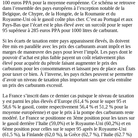
100 euros PPA pour la moyenne européenne. Ce schéma se retrouve
dans l’ensemble des pays européens à l’exception notable de la
Belgique, de Chypre, de la Hongrie, de la Roumanie et du
Royaume-Uni où le gasoil coûte plus cher. C’est au Portugal et aux
Pays-Bas que l’écart est le plus élevé avec un surcoût pour le super
95 supérieur à 285 euros PPA pour 1000 litres de carburant.
Si les écarts de taxation entre pays apparaissent élevés, ils doivent
être mis en parallèle avec les prix des carburants avant impôt et les
marges de manœuvre des pays pour lever l’impôt. Les pays dont le
pouvoir d’achat est plus faible payent un coût relativement plus
élevé pour acquérir du pétrole faisant augmenter le prix des
carburants pour les consommateurs et laissant peu de place aux États
pour taxer ce bien. À l’inverse, les pays riches peuvent se permettre
d’avoir un niveau de taxation plus important sans que cela entraîne
un prix des carburants excessif.
La France s’inscrit dans ce dernier cas puisque le niveau de taxation
y est parmi les plus élevés d’Europe (61,4 % pour le super 95 et
58,6 % le gasoil, contre respectivement 56,4 % et 51,2 % pour la
moyenne européenne) et que le prix à la pompe des carburants reste
modéré. Le France se positionne en 3ème position pour les taxes sur
le gasoil derrière l’Italie (59,0%) et le Royaume-Uni (60,2%) et en
6ème position pour celles sur le super 95 après le Royaume-Uni
(61,5 %), la Finlande (62,0 %), la Grèce (62,7 %), l’Italie (62.7 %)