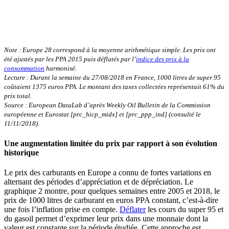
Note : Europe 28 correspond à la moyenne arithmétique simple. Les prix ont
été ajustés par les PPA 2015 puis déflatés par l’
indice des prix à la
consommation
harmonisé.
Lecture : Durant la semaine du 27/08/2018 en France, 1000 litres de super 95
coûtaient 1375 euros PPA. Le montant des taxes collectées représentait 61% du
prix total.
Source : European DataLab d’après Weekly Oil Bulletin de la Commission
européenne et Eurostat [prc_hicp_midx] et [prc_ppp_ind] (consulté le
11/11/2018).
Une augmentation limitée du prix par rapport à son évolution
historique
Le prix des carburants en Europe a connu de fortes variations en
alternant des périodes d’appréciation et de dépréciation. Le
graphique 2 montre, pour quelques semaines entre 2005 et 2018, le
prix de 1000 litres de carburant en euros PPA constant, c’est-à-dire
une fois l’inflation prise en compte.
Déflater
les cours du super 95 et
du gasoil permet d’exprimer leur prix dans une monnaie dont la
valeur est constante sur la période étudiée. Cette approche est