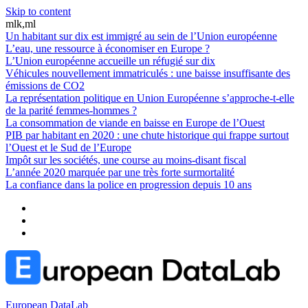
Skip to content
mlk,ml
Un habitant sur dix est immigré au sein de l’Union européenne
L’eau, une ressource à économiser en Europe ?
L’Union européenne accueille un réfugié sur dix
Véhicules nouvellement immatriculés : une baisse insuffisante des
émissions de CO2
La représentation politique en Union Européenne s’approche-t-elle
de la parité femmes-hommes ?
La consommation de viande en baisse en Europe de l’Ouest
PIB par habitant en 2020 : une chute historique qui frappe surtout
l’Ouest et le Sud de l’Europe
Impôt sur les sociétés, une course au moins-disant fiscal
L’année 2020 marquée par une très forte surmortalité
La confiance dans la police en progression depuis 10 ans
European DataLab