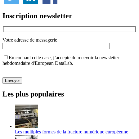
Inscription newsletter
Votre adresse de messagerie
En cochant cette case, j’accepte de recevoir la newsletter
hebdomadaire d'European DataLab.
Veuillez
laisser
ce
champ
Les plus populaires
vide.
Les multiples formes de la fracture numérique européenne