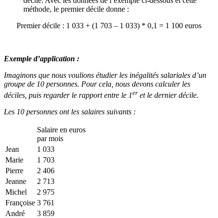
décile. Avec les données de l’exemple ci-dessous et cette
méthode, le premier décile donne :
Premier décile : 1 033 + (1 703 – 1 033) * 0,1 = 1 100 euros
Exemple d’application :
Imaginons que nous voulions étudier les inégalités salariales d’un
groupe de 10 personnes. Pour cela, nous devons calculer les
er
déciles, puis regarder le rapport entre le 1
et le dernier décile.
Les 10 personnes ont les salaires suivants :
Salaire en euros
par mois
Jean
1 033
Marie
1 703
Pierre
2 406
Jeanne
2 713
Michel
2 975
Françoise
3 761
André
3 859