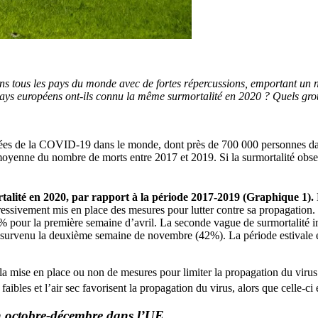
s tous les pays du monde avec de fortes répercussions, emportant un 
 pays européens ont-ils connu la même surmortalité en 2020 ? Quels gro
édées de la COVID-19 dans le monde, dont près de 700 000 personnes d
la moyenne du nombre de morts entre 2017 et 2019. Si la surmortalité o
lité en 2020, par rapport à la période 2017-2019 (Graphique 1).
sivement mis en place des mesures pour lutter contre sa propagation. 
 pour la première semaine d’avril. La seconde vague de surmortalité imp
 survenu la deuxième semaine de novembre (42%). La période estivale est
a mise en place ou non de mesures pour limiter la propagation du virus
aibles et l’air sec favorisent la propagation du virus, alors que celle-ci 
en octobre-décembre dans l’UE