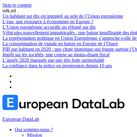
Skip to content
mlk,ml
Un habitant sur dix est immigré au sein de l’Union européenne
L’eau, une ressource à économiser en Europe ?
L’Union européenne accueille un réfugié sur dix
Véhicules nouvellement immatriculés : une baisse insuffisante des é
La représentation politique en Union Européenne s’approche-t-elle d
La consommation de viande en baisse en Europe de l’Ouest
PIB par habitant en 2020 : une chute historique qui frappe surtout l’O
Impôt sur les sociétés, une course au moins-disant fiscal
L’année 2020 marquée par une très forte surmortalité
La confiance dans la police en progression depuis 10 ans
European DataLab
Qui sommes-nous ?
Mission