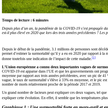
Temps de lecture :
6
minutes
Depuis plus d’un an, la pandémie de la COVID-19 s’est propagée dan
est-il plus élevé en 2020 que lors des trois années précédentes ? Les
Depuis le début de la pandémie, 3.1 millions de personnes sont déc
permet d’estimer la surmortalité qu’il y a eu en 2020 par rapport à 
[1]
donne toutefois une indication de l’impact de cette maladie.
L’Union européenne a connu deux importantes vagues de surmorta
COVID-19 est apparue dans l’UE et que les gouvernements ont progres
moyenne par rapport aux trois années précédentes, avec un pic de 41 %
vague, le taux de surmortalité s’élève à 33% en moyenne, et le pic est
nombre de morts relativement proche de la période 2017 et 2019.
Un grand nombre de facteurs peut expliquer ces deux vagues, tel que l
expliquer cette évolution. En effet, il semble que les températures plus f
Graphique 1 : Une surmortalité forte en mars-avril et 