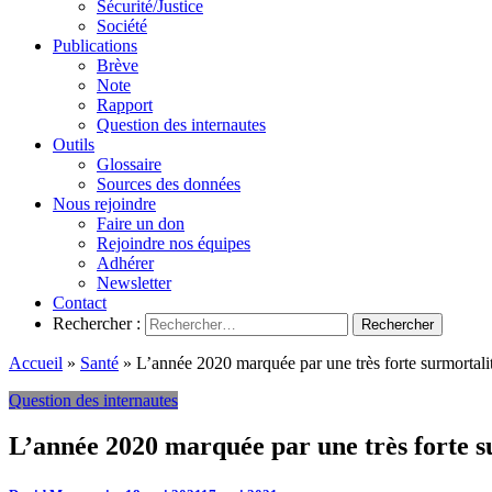
Sécurité/Justice
Société
Publications
Brève
Note
Rapport
Question des internautes
Outils
Glossaire
Sources des données
Nous rejoindre
Faire un don
Rejoindre nos équipes
Adhérer
Newsletter
Contact
Rechercher :
Accueil
»
Santé
»
L’année 2020 marquée par une très forte surmortali
Question des internautes
L’année 2020 marquée par une très forte s