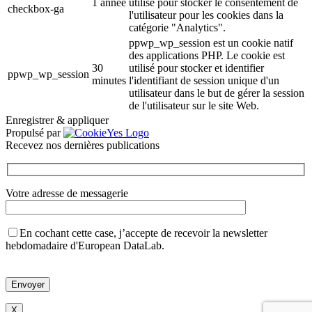
1 année
utilisé pour stocker le consentement de
checkbox-ga
l'utilisateur pour les cookies dans la
catégorie "Analytics".
ppwp_wp_session est un cookie natif
des applications PHP. Le cookie est
30
utilisé pour stocker et identifier
ppwp_wp_session
minutes
l'identifiant de session unique d'un
utilisateur dans le but de gérer la session
de l'utilisateur sur le site Web.
Enregistrer & appliquer
Propulsé par
Recevez nos dernières publications
Votre adresse de messagerie
En cochant cette case, j’accepte de recevoir la newsletter
hebdomadaire d'European DataLab.
Veuillez
laisser
ce
champ
X