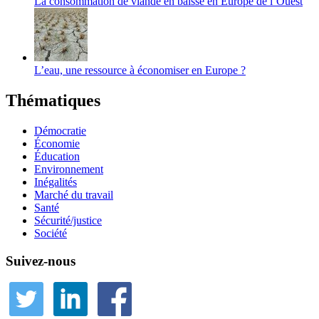
La consommation de viande en baisse en Europe de l’Ouest
L’eau, une ressource à économiser en Europe ?
Thématiques
Démocratie
Économie
Éducation
Environnement
Inégalités
Marché du travail
Santé
Sécurité/justice
Société
Suivez-nous