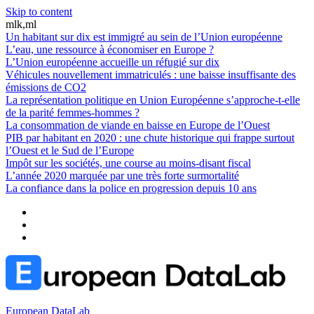
Skip to content
mlk,ml
Un habitant sur dix est immigré au sein de l’Union européenne
L’eau, une ressource à économiser en Europe ?
L’Union européenne accueille un réfugié sur dix
Véhicules nouvellement immatriculés : une baisse insuffisante des
émissions de CO2
La représentation politique en Union Européenne s’approche-t-elle
de la parité femmes-hommes ?
La consommation de viande en baisse en Europe de l’Ouest
PIB par habitant en 2020 : une chute historique qui frappe surtout
l’Ouest et le Sud de l’Europe
Impôt sur les sociétés, une course au moins-disant fiscal
L’année 2020 marquée par une très forte surmortalité
La confiance dans la police en progression depuis 10 ans
European DataLab