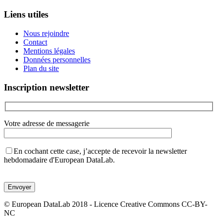
Liens utiles
Nous rejoindre
Contact
Mentions légales
Données personnelles
Plan du site
Inscription newsletter
Votre adresse de messagerie
En cochant cette case, j’accepte de recevoir la newsletter
hebdomadaire d'European DataLab.
Veuillez
laisser
ce
champ
© European DataLab 2018 - Licence Creative Commons CC-BY-
vide.
NC