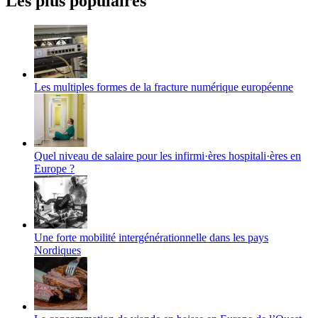
Les plus populaires
vide.
Les multiples formes de la fracture numérique européenne
Quel niveau de salaire pour les infirmi·ères hospitali·ères en
Europe ?
Une forte mobilité intergénérationnelle dans les pays
Nordiques