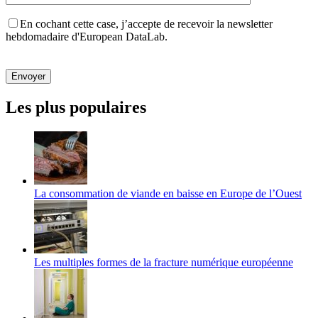
En cochant cette case, j’accepte de recevoir la newsletter
hebdomadaire d'European DataLab.
Veuillez
laisser
ce
champ
Les plus populaires
vide.
La consommation de viande en baisse en Europe de l’Ouest
Les multiples formes de la fracture numérique européenne