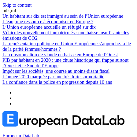
Skip to content
mlk,ml
Un habitant sur dix est immigré au sein de l’Union européenne
L’eau, une ressource à économiser en Europe ?
L’Union européenne accueille un réfugié sur dix
Véhicules nouvellement immatriculés : une baisse insuffisante des
émissions de CO2
La représentation politique en Union Européenne s’approche-t-elle
de la parité femmes-hommes ?
La consommation de viande en baisse en Europe de l’Ouest
PIB par habitant en 2020 : une chute historique qui frappe surtout
l’Ouest et le Sud de l’Europe
Impôt sur les sociétés, une course au moins-disant fiscal
L’année 2020 marquée par une très forte surmortalité
La confiance dans la police en progression depuis 10 ans
European DataLab