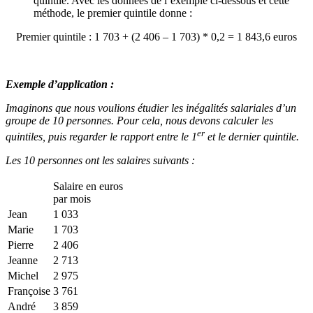
quintile. Avec les données de l’exemple ci-dessous et cette
méthode, le premier quintile donne :
Premier quintile : 1 703 + (2 406 – 1 703) * 0,2 = 1 843,6 euros
Exemple d’application :
Imaginons que nous voulions étudier les inégalités salariales d’un
groupe de 10 personnes. Pour cela, nous devons calculer les
er
quintiles, puis regarder le rapport entre le 1
et le dernier quintile.
Les 10 personnes ont les salaires suivants :
Salaire en euros
par mois
Jean
1 033
Marie
1 703
Pierre
2 406
Jeanne
2 713
Michel
2 975
Françoise
3 761
André
3 859