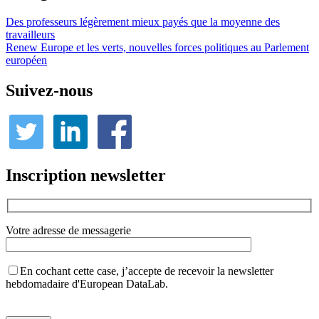
Des professeurs légèrement mieux payés que la moyenne des
travailleurs
Renew Europe et les verts, nouvelles forces politiques au Parlement
européen
Suivez-nous
Inscription newsletter
Votre adresse de messagerie
En cochant cette case, j’accepte de recevoir la newsletter
hebdomadaire d'European DataLab.
Veuillez