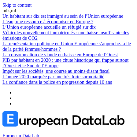
Skip to content
mlk,ml
Un habitant sur dix est immigré au sein de l’Union européenne
L’eau, une ressource à économiser en Europe ?
L’Union européenne accueille un réfugié sur dix
Véhicules nouvellement immatriculés : une baisse insuffisante des
émissions de CO2
La représentation politique en Union Européenne s’approche-t-elle
de la parité femmes-hommes ?
La consommation de viande en baisse en Europe de l’Ouest
PIB par habitant en 2020 : une chute historique qui frappe surtout
l’Ouest et le Sud de l’Europe
Impôt sur les sociétés, une course au moins-disant fiscal
L’année 2020 marquée par une très forte surmortalité
La confiance dans la police en progression depuis 10 ans
European DataLab