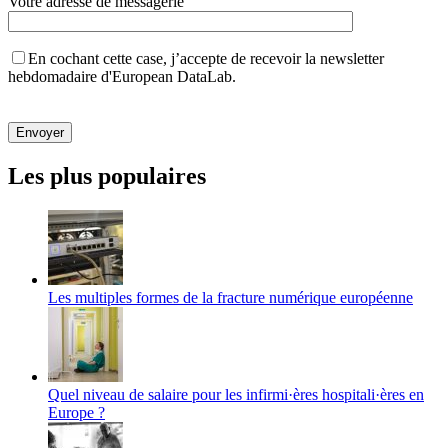
Votre adresse de messagerie
En cochant cette case, j’accepte de recevoir la newsletter
hebdomadaire d'European DataLab.
Veuillez
laisser
ce
champ
Les plus populaires
vide.
Les multiples formes de la fracture numérique européenne
Quel niveau de salaire pour les infirmi·ères hospitali·ères en
Europe ?