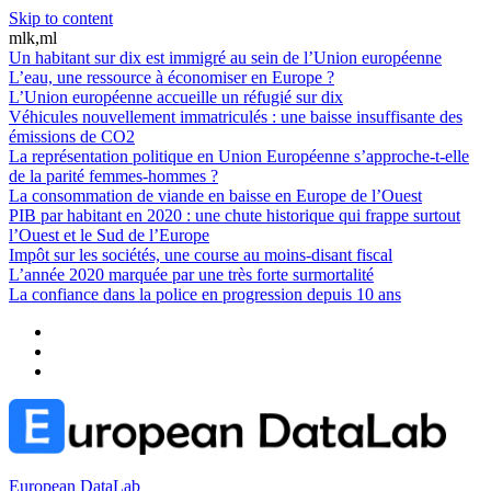
Skip to content
mlk,ml
Un habitant sur dix est immigré au sein de l’Union européenne
L’eau, une ressource à économiser en Europe ?
L’Union européenne accueille un réfugié sur dix
Véhicules nouvellement immatriculés : une baisse insuffisante des
émissions de CO2
La représentation politique en Union Européenne s’approche-t-elle
de la parité femmes-hommes ?
La consommation de viande en baisse en Europe de l’Ouest
PIB par habitant en 2020 : une chute historique qui frappe surtout
l’Ouest et le Sud de l’Europe
Impôt sur les sociétés, une course au moins-disant fiscal
L’année 2020 marquée par une très forte surmortalité
La confiance dans la police en progression depuis 10 ans
European DataLab